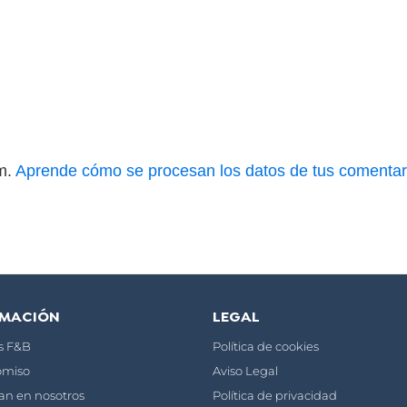
am.
Aprende cómo se procesan los datos de tus comentar
RMACIÓN
LEGAL
os F&B
Política de cookies
miso
Aviso Legal
ían en nosotros
Política de privacidad