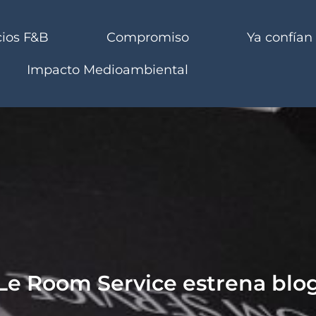
cios F&B
Compromiso
Ya confían
Impacto Medioambiental
Le Room Service estrena blo