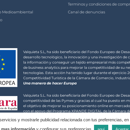
Terminos y condiciones de comp
o Medioambiental
Canal de denuncias
to
Valquieta S.L, ha sido beneficiario del Fondo Europeo de Desa
desarrollo tecnológico, la innovación y una investigación de c
la información y conseguir un tejido empresarial más competi
de business analytics para mejorar la competitividad de su n
tecnologías. Esta acción ha tenido lugar durante el ejercicio
Competitividad Turística de la Cámara de Comercio, Industria,
Una manera de hacer Europa
Valquieta S.L. ha sido beneficiaria del Fondo Europeo de Desa
competitividad de las Pymes y gracias al cual ha puesto en m
el objetivo de mejorar su posicionamiento online en mercados
con el apoyo del Programa XPANDE DIGITAL de la Cámara de 
ervicios y mostrarle publicidad relacionada con tus preferencias, en 
r
mas información
y configurar sus preferencias
.
aquí
Aceptar