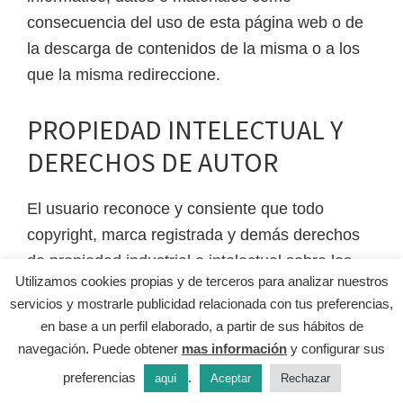
consecuencia del uso de esta página web o de
la descarga de contenidos de la misma o a los
que la misma redireccione.
PROPIEDAD INTELECTUAL Y
DERECHOS DE AUTOR
El usuario reconoce y consiente que todo
copyright, marca registrada y demás derechos
de propiedad industrial e intelectual sobre los
Utilizamos cookies propias y de terceros para analizar nuestros
materiales o contenidos que se aportan como
servicios y mostrarle publicidad relacionada con tus preferencias,
parte de la página web corresponden en todo
en base a un perfil elaborado, a partir de sus hábitos de
momento a VALQUIETA S.L. El usuario podrá
navegación. Puede obtener
mas información
y configurar sus
hacer uso de dicho material únicamente en la
preferencias
.
aquí
Aceptar
Rechazar
forma en que se le autorice expresamente.