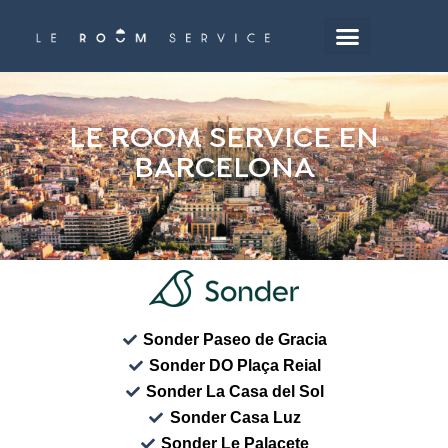
Saltar
al
contenido
principal
LE ROOM SERVICE EN
BARCELONA
Sonder Paseo de Gracia
Sonder DO Plaça Reial
Sonder La Casa del Sol
Sonder Casa Luz
Sonder Le Palacete