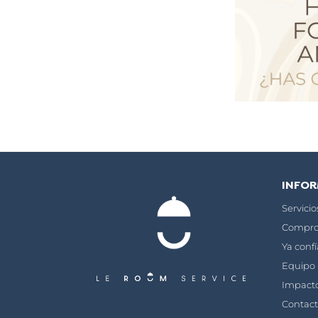
INFO
Servici
Compro
Ya conf
Equipo
Impact
Contac