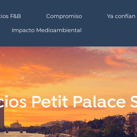
cios F&B
Compromiso
Ya confían
Impacto Medioambiental
cios Petit Palace S