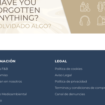
RMACIÓN
LEGAL
os F&B
Política de cookies
miso
Aviso Legal
ían en nosotros
Política de privacidad
Terminos y condiciones de comp
o Medioambiental
Canal de denuncias
to