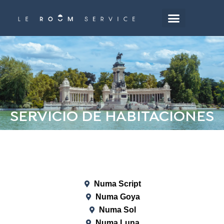
Saltar
al
contenido
principal
SERVICIO DE HABITACIONES
Numa Script
Numa Goya
Numa Sol
Numa Luna