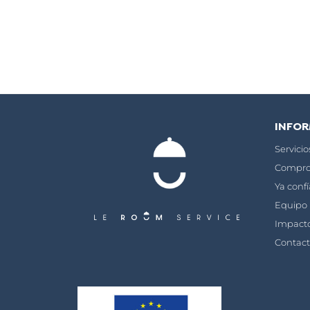
INFO
Servici
Compro
Ya conf
Equipo
Impact
Contac