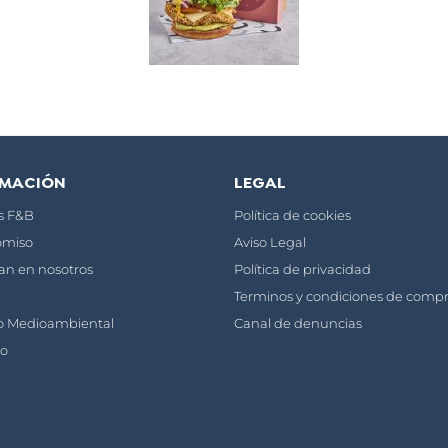
RMACIÓN
LEGAL
os F&B
Política de cookies
miso
Aviso Legal
ían en nosotros
Política de privacidad
Terminos y condiciones de comp
o Medioambiental
Canal de denuncias
to